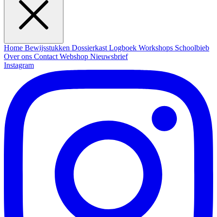
Home
Bewijsstukken
Dossierkast
Logboek
Workshops
Schoolbieb
Over ons
Contact
Webshop
Nieuwsbrief
Instagram