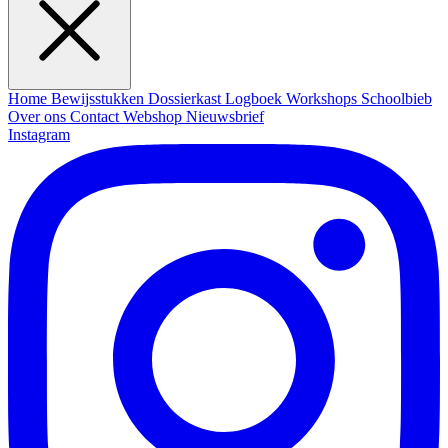
Home
Bewijsstukken
Dossierkast
Logboek
Workshops
Schoolbieb
Over ons
Contact
Webshop
Nieuwsbrief
Instagram