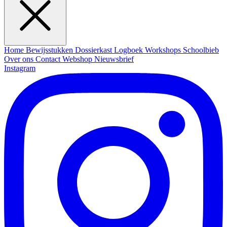
Home
Bewijsstukken
Dossierkast
Logboek
Workshops
Schoolbieb
Over ons
Contact
Webshop
Nieuwsbrief
Instagram