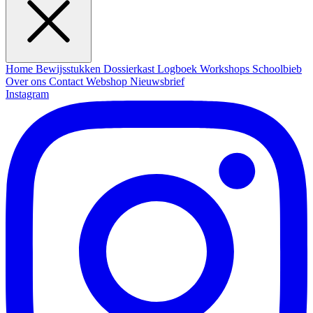
Home
Bewijsstukken
Dossierkast
Logboek
Workshops
Schoolbieb
Over ons
Contact
Webshop
Nieuwsbrief
Instagram