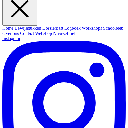
Home
Bewijsstukken
Dossierkast
Logboek
Workshops
Schoolbieb
Over ons
Contact
Webshop
Nieuwsbrief
Instagram