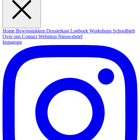
Home
Bewijsstukken
Dossierkast
Logboek
Workshops
Schoolbieb
Over ons
Contact
Webshop
Nieuwsbrief
Instagram