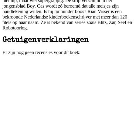
niet hip, maar wel supergrappig. De strip verschijnt in het
jongensblad Boy. Cas wordt zó beroemd dat alle meisjes zijn
handtekening willen. Is hij nu minder boos? Rian Visser is een
bekroonde Nederlandse kinderboekenschrijver met meer dan 120
titels op haar naam. Ze is bekend van series zoals Blitz, Zar, Seef en
Robotoorlog.
Getuigenverklaringen
Er zijn nog geen recensies voor dit boek.