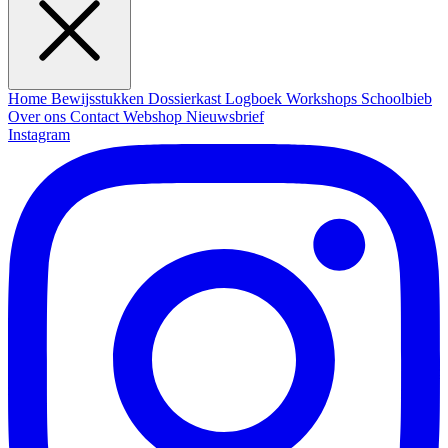
Home
Bewijsstukken
Dossierkast
Logboek
Workshops
Schoolbieb
Over ons
Contact
Webshop
Nieuwsbrief
Instagram