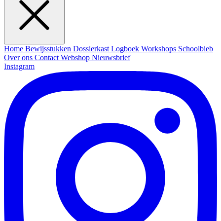
Home
Bewijsstukken
Dossierkast
Logboek
Workshops
Schoolbieb
Over ons
Contact
Webshop
Nieuwsbrief
Instagram