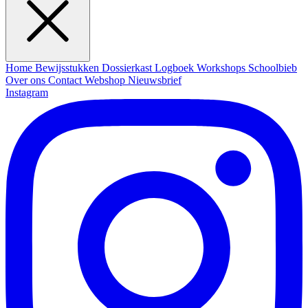
Home
Bewijsstukken
Dossierkast
Logboek
Workshops
Schoolbieb
Over ons
Contact
Webshop
Nieuwsbrief
Instagram