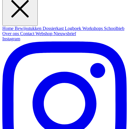
Home
Bewijsstukken
Dossierkast
Logboek
Workshops
Schoolbieb
Over ons
Contact
Webshop
Nieuwsbrief
Instagram