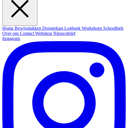
Home
Bewijsstukken
Dossierkast
Logboek
Workshops
Schoolbieb
Over ons
Contact
Webshop
Nieuwsbrief
Instagram