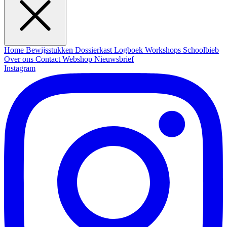
Home
Bewijsstukken
Dossierkast
Logboek
Workshops
Schoolbieb
Over ons
Contact
Webshop
Nieuwsbrief
Instagram