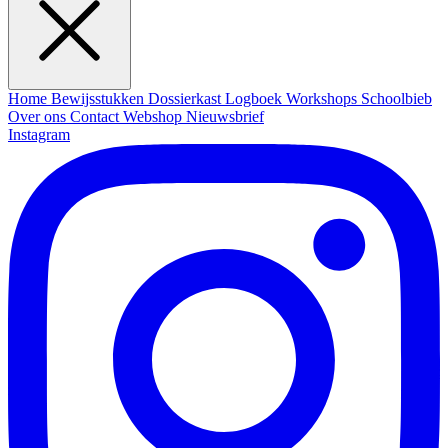
Home
Bewijsstukken
Dossierkast
Logboek
Workshops
Schoolbieb
Over ons
Contact
Webshop
Nieuwsbrief
Instagram