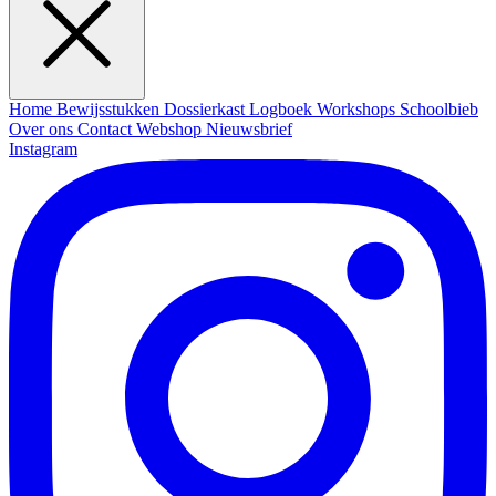
Home
Bewijsstukken
Dossierkast
Logboek
Workshops
Schoolbieb
Over ons
Contact
Webshop
Nieuwsbrief
Instagram