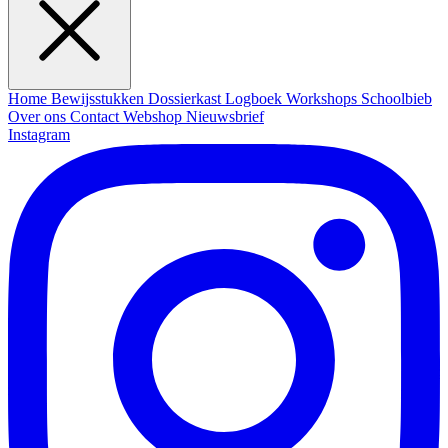
Home
Bewijsstukken
Dossierkast
Logboek
Workshops
Schoolbieb
Over ons
Contact
Webshop
Nieuwsbrief
Instagram