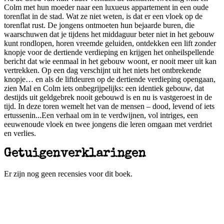
Colm met hun moeder naar een luxueus appartement in een oude
torenflat in de stad. Wat ze niet weten, is dat er een vloek op de
torenflat rust. De jongens ontmoeten hun bejaarde buren, die
waarschuwen dat je tijdens het middaguur beter niet in het gebouw
kunt rondlopen, horen vreemde geluiden, ontdekken een lift zonder
knopje voor de dertiende verdieping en krijgen het onheilspellende
bericht dat wie eenmaal in het gebouw woont, er nooit meer uit kan
vertrekken. Op een dag verschijnt uit het niets het ontbrekende
knopje… en als de liftdeuren op de dertiende verdieping opengaan,
zien Mal en Colm iets onbegrijpelijks: een identiek gebouw, dat
destijds uit geldgebrek nooit gebouwd is en nu is vastgeroest in de
tijd. In deze toren wemelt het van de mensen – dood, levend of iets
ertussenin...Een verhaal om in te verdwijnen, vol intriges, een
eeuwenoude vloek en twee jongens die leren omgaan met verdriet
en verlies.
Getuigenverklaringen
Er zijn nog geen recensies voor dit boek.