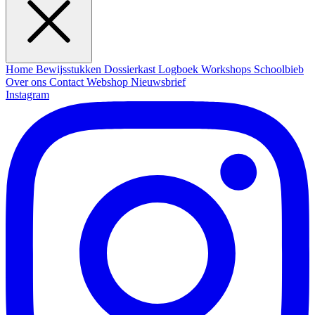
Home
Bewijsstukken
Dossierkast
Logboek
Workshops
Schoolbieb
Over ons
Contact
Webshop
Nieuwsbrief
Instagram