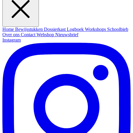
Home
Bewijsstukken
Dossierkast
Logboek
Workshops
Schoolbieb
Over ons
Contact
Webshop
Nieuwsbrief
Instagram