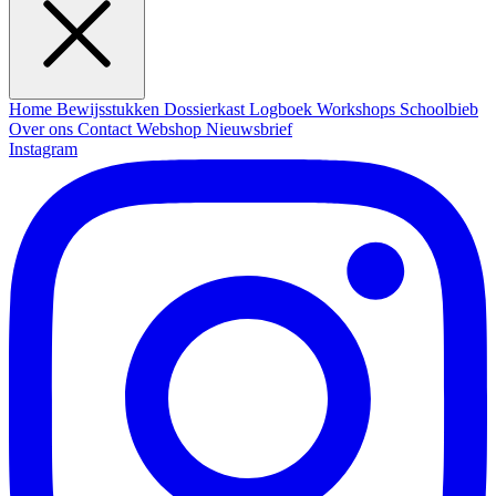
Home
Bewijsstukken
Dossierkast
Logboek
Workshops
Schoolbieb
Over ons
Contact
Webshop
Nieuwsbrief
Instagram