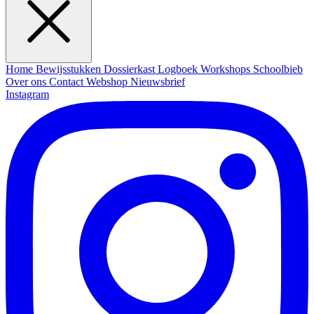
Home
Bewijsstukken
Dossierkast
Logboek
Workshops
Schoolbieb
Over ons
Contact
Webshop
Nieuwsbrief
Instagram