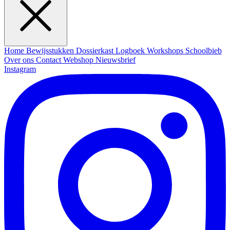
Home
Bewijsstukken
Dossierkast
Logboek
Workshops
Schoolbieb
Over ons
Contact
Webshop
Nieuwsbrief
Instagram