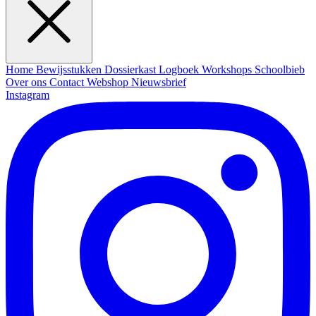
Home
Bewijsstukken
Dossierkast
Logboek
Workshops
Schoolbieb
Over ons
Contact
Webshop
Nieuwsbrief
Instagram