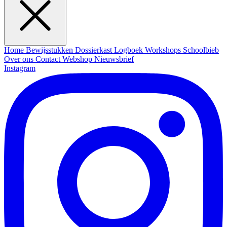
Home
Bewijsstukken
Dossierkast
Logboek
Workshops
Schoolbieb
Over ons
Contact
Webshop
Nieuwsbrief
Instagram