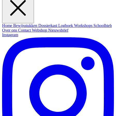
Home
Bewijsstukken
Dossierkast
Logboek
Workshops
Schoolbieb
Over ons
Contact
Webshop
Nieuwsbrief
Instagram