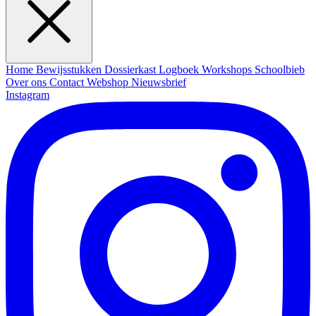
Home
Bewijsstukken
Dossierkast
Logboek
Workshops
Schoolbieb
Over ons
Contact
Webshop
Nieuwsbrief
Instagram