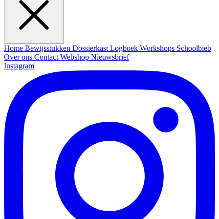
Home
Bewijsstukken
Dossierkast
Logboek
Workshops
Schoolbieb
Over ons
Contact
Webshop
Nieuwsbrief
Instagram