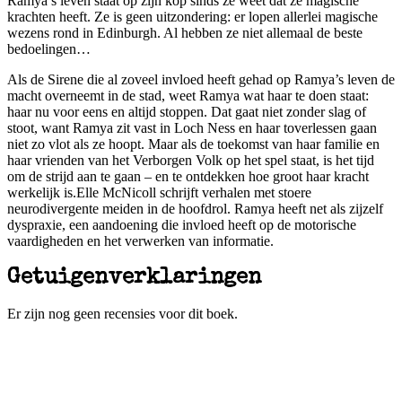
Ramya’s leven staat op zijn kop
sinds ze weet dat ze magische
krachten heeft. Ze is geen uitzondering: er lopen allerlei magische
wezens rond in Edinburgh. Al hebben ze niet allemaal de beste
bedoelingen…
Als de Sirene die al zoveel invloed heeft gehad op Ramya’s leven de
macht overneemt in de stad, weet Ramya wat haar te doen staat:
haar nu voor eens en altijd stoppen. Dat gaat niet zonder slag of
stoot, want Ramya zit vast in Loch Ness en haar toverlessen gaan
niet zo vlot als ze hoopt. Maar als de toekomst van haar familie en
haar vrienden van het Verborgen Volk op het spel staat, is het tijd
om de strijd aan te gaan – en te ontdekken hoe groot haar kracht
werkelijk is.Elle McNicoll schrijft verhalen met stoere
neurodivergente meiden in de hoofdrol. Ramya heeft net als zijzelf
dyspraxie, een aandoening die invloed heeft op de motorische
vaardigheden en het verwerken van informatie.
Getuigenverklaringen
Er zijn nog geen recensies voor dit boek.