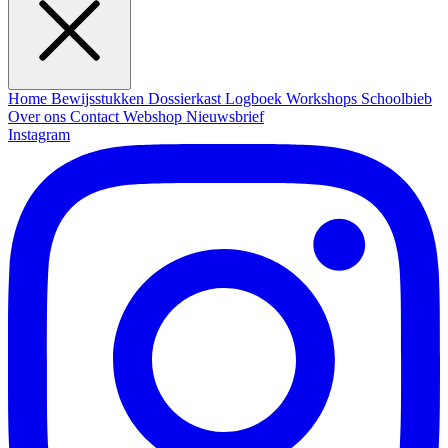
Home
Bewijsstukken
Dossierkast
Logboek
Workshops
Schoolbieb
Over ons
Contact
Webshop
Nieuwsbrief
Instagram