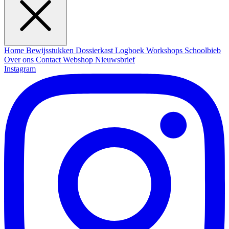
Home
Bewijsstukken
Dossierkast
Logboek
Workshops
Schoolbieb
Over ons
Contact
Webshop
Nieuwsbrief
Instagram