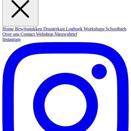
Home
Bewijsstukken
Dossierkast
Logboek
Workshops
Schoolbieb
Over ons
Contact
Webshop
Nieuwsbrief
Instagram