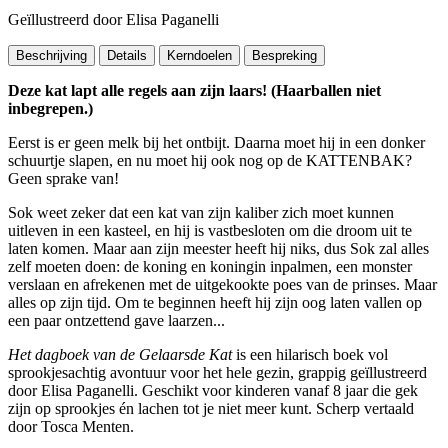
Geïllustreerd door Elisa Paganelli
Beschrijving
Details
Kerndoelen
Bespreking
Deze kat lapt alle regels aan zijn laars! (Haarballen niet
inbegrepen.)
Eerst is er geen melk bij het ontbijt. Daarna moet hij in een donker
schuurtje slapen, en nu moet hij ook nog op de KATTENBAK?
Geen sprake van!
Sok weet zeker dat een kat van zijn kaliber zich moet kunnen
uitleven in een kasteel, en hij is vastbesloten om die droom uit te
laten komen. Maar aan zijn meester heeft hij niks, dus Sok zal alles
zelf moeten doen: de koning en koningin inpalmen, een monster
verslaan en afrekenen met de uitgekookte poes van de prinses. Maar
alles op zijn tijd. Om te beginnen heeft hij zijn oog laten vallen op
een paar ontzettend gave laarzen...
Het dagboek van de Gelaarsde Kat
is een hilarisch boek vol
sprookjesachtig avontuur voor het hele gezin, grappig geïllustreerd
door Elisa Paganelli. Geschikt voor kinderen vanaf 8 jaar die gek
zijn op sprookjes én lachen tot je niet meer kunt. Scherp vertaald
door Tosca Menten.