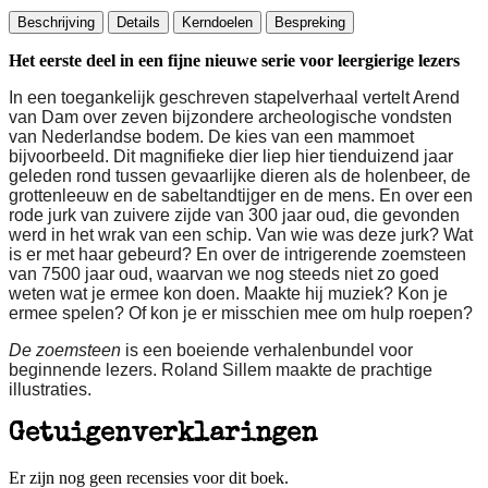
Beschrijving
Details
Kerndoelen
Bespreking
Het eerste deel in een fijne nieuwe serie voor leergierige lezers
In een toegankelijk geschreven stapelverhaal vertelt Arend
van Dam over zeven bijzondere archeologische vondsten
van Nederlandse bodem. De kies van een mammoet
bijvoorbeeld. Dit magnifieke dier liep hier tienduizend jaar
geleden rond tussen gevaarlijke dieren als de holenbeer, de
grottenleeuw en de sabeltandtijger en de mens. En over een
rode jurk van zuivere zijde van 300 jaar oud, die gevonden
werd in het wrak van een schip. Van wie was deze jurk? Wat
is er met haar gebeurd? En over de intrigerende zoemsteen
van 7500 jaar oud, waarvan we nog steeds niet zo goed
weten wat je ermee kon doen. Maakte hij muziek? Kon je
ermee spelen? Of kon je er misschien mee om hulp roepen?
De zoemsteen
is een boeiende verhalenbundel voor
beginnende lezers. Roland Sillem maakte de prachtige
illustraties.
Getuigenverklaringen
Er zijn nog geen recensies voor dit boek.