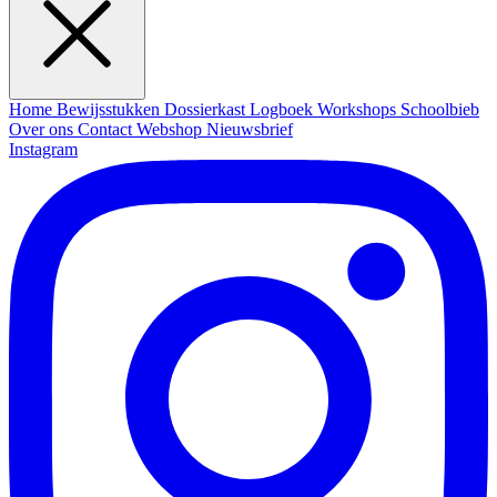
Home
Bewijsstukken
Dossierkast
Logboek
Workshops
Schoolbieb
Over ons
Contact
Webshop
Nieuwsbrief
Instagram